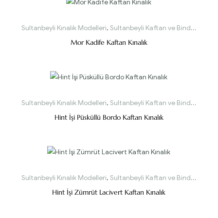
Sultanbeyli Kınalık Modelleri
,
Sultanbeyli Kaftan ve Bindallı Modelleri
Mor Kadife Kaftan Kınalık
Sultanbeyli Kınalık Modelleri
,
Sultanbeyli Kaftan ve Bindallı Modelleri
Hint İşi Püsküllü Bordo Kaftan Kınalık
Sultanbeyli Kınalık Modelleri
,
Sultanbeyli Kaftan ve Bindallı Modelleri
Hint İşi Zümrüt Lacivert Kaftan Kınalık