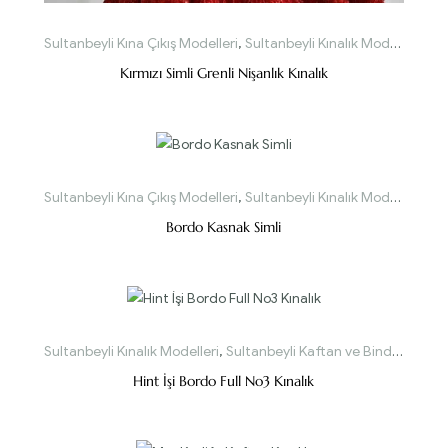
Sultanbeyli Kına Çıkış Modelleri
,
Sultanbeyli Kınalık Modelleri
Kırmızı Simli Grenli Nişanlık Kınalık
Sultanbeyli Kına Çıkış Modelleri
,
Sultanbeyli Kınalık Modelleri
Bordo Kasnak Simli
Sultanbeyli Kınalık Modelleri
,
Sultanbeyli Kaftan ve Bindallı Modelleri
Hint İşi Bordo Full No3 Kınalık