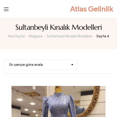
Atlas Gelinlik
Menu
Sultanbeyli Kınalık Modelleri
Ana Sayfa
Mağaza
Sultanbeyli Kınalık Modelleri
Sayfa 4