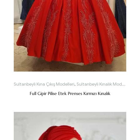
Sultanbeyli Kına Çıkış Modelleri
,
Sultanbeyli Kınalık Modelleri
Full Gipir Pilise Etek Prenses Kırmızı Kınalık