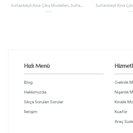
Sultanbeyli Kına Çıkış Modelleri
,
Sultanbeyli Kınalık Modelleri
Sultanbeyli Kına Çık
Askı Kol Drapeli Tül Prenses Kırmızı Kınalık
Full Güpürlü Karpuz Kol Pilisel
Hızlı Menü
Hizmetl
Blog
Gelinlik M
Hakkımızda
Nişanlık M
Sıkça Sorulan Sorular
Kınalık Mo
İletişim
Kuaför
Araç Süs