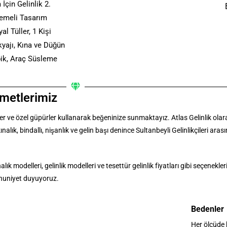
İçin Gelinlik 2.
lemeli Tasarım
al Tüller, 1 Kişi
yajı, Kına ve Düğün
rpik, Araç Süsleme
zmetlerimiz
anteller ve özel güpürler kullanarak beğeninize sunmaktayız. Atlas Gelinlik o
alık, bindallı, nişanlık ve gelin başı denince Sultanbeyli Gelinlikçileri aras
lık modelleri, gelinlik modelleri ve tesettür gelinlik fiyatları gibi seçenekler
mnuniyet duyuyoruz.
Bedenler
Her ölçüde 