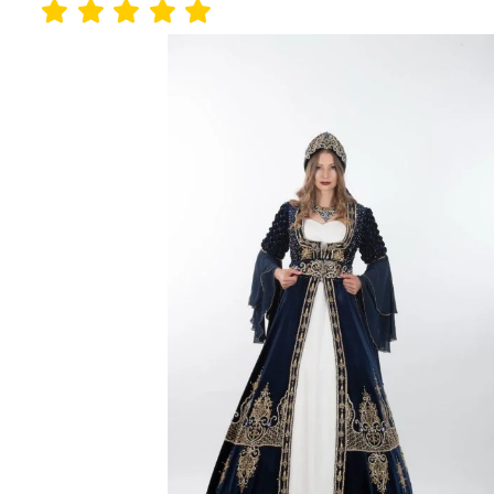
Kaftan
Kınalık