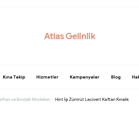
Atlas Gelinlik
Kına Takip
Hizmetler
Kampanyalar
Blog
Ha
aftan ve Bindallı Modelleri
Hint İşi Zümrüt Lacivert Kaftan Kınalık