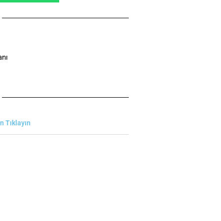
anı
in Tıklayın