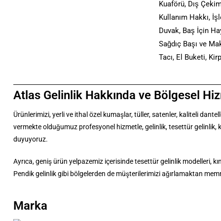
Kuaförü, Dış Çekim 
Kullanım Hakkı, İş
Duvak, Baş İçin Hay
Sağdıç Başı ve Mak
Tacı, El Buketi, Ki
Atlas Gelinlik Hakkında ve Bölgesel Hi
Ürünlerimizi, yerli ve ithal özel kumaşlar, tüller, satenler, kaliteli d
vermekte olduğumuz profesyonel hizmetle, gelinlik, tesettür gelinlik, kın
duyuyoruz.
Ayrıca, geniş ürün yelpazemiz içerisinde tesettür gelinlik modelleri, kına
Pendik gelinlik gibi bölgelerden de müşterilerimizi ağırlamaktan me
Marka