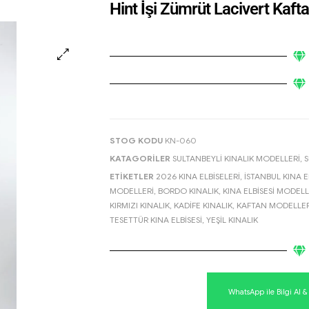
Hint İşi Zümrüt Lacivert Kafta
🔍
STOG KODU
KN-060
KATAGORILER
SULTANBEYLI KINALIK MODELLERI
,
S
ETIKETLER
2026 KINA ELBISELERI
,
İSTANBUL KINA E
MODELLERI
,
BORDO KINALIK
,
KINA ELBISESI MODELL
KIRMIZI KINALIK
,
KADIFE KINALIK
,
KAFTAN MODELLER
TESETTÜR KINA ELBISESI
,
YEŞIL KINALIK
WhatsApp ile Bilgi Al 