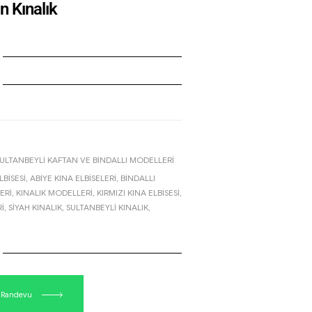
n Kınalık
ULTANBEYLI KAFTAN VE BINDALLI MODELLERI
LBISESI
,
ABIYE KINA ELBISELERI
,
BINDALLI
ERI
,
KINALIK MODELLERI
,
KIRMIZI KINA ELBISESI
,
I
,
SIYAH KINALIK
,
SULTANBEYLI KINALIK
,
& Randevu