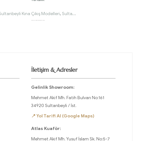
Sultanbeyli Kına Çıkış Modelleri
,
Sultanbeyli Kınalık Modelleri
Martı Yaka İnci Kasnak Gipirli Pul Payet Til Zemin Pilise Etek Lacivert Kınalık
İletişim & Adresler
Gelinlik Showroom:
Mehmet Akif Mh. Fatih Bulvarı No:161
34920 Sultanbeyli / İst.
📍 Yol Tarifi Al (Google Maps)
Atlas Kuaför:
Mehmet Akif Mh. Yusuf İslam Sk. No:5-7