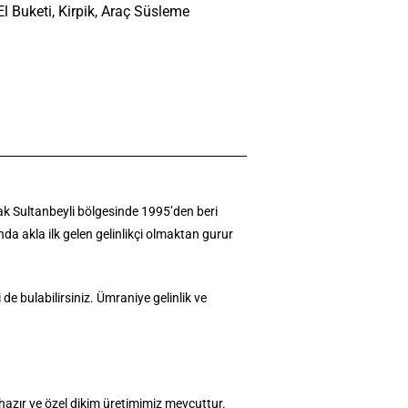
El Buketi, Kirpik, Araç Süsleme
larak Sultanbeyli bölgesinde 1995’den beri
ında akla ilk gelen gelinlikçi olmaktan gurur
i de bulabilirsiniz. Ümraniye gelinlik ve
hazır ve özel dikim üretimimiz mevcuttur.