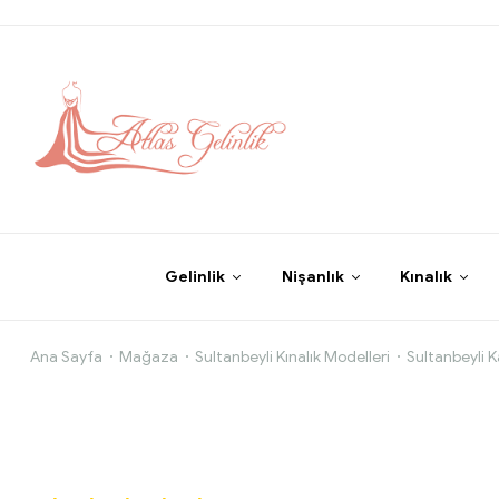
Gelinlik
Nişanlık
Kınalık
Hint
Ana Sayfa
Mağaza
Sultanbeyli Kınalık Modelleri
Sultanbeyli K
İşi
Zümrüt
Lacivert