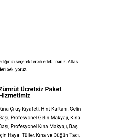
ğinizi seçerek tercih edebilirsiniz. Atlas
eri bekliyoruz.
Zümrüt Ücretsiz Paket
Hizmetimiz
Kına Çıkış Kıyafeti, Hint Kaftanı, Gelin
Başı, Profesyonel Gelin Makyajı, Kına
Başı, Profesyonel Kına Makyajı, Baş
İçin Hayal Tüller, Kına ve Düğün Tacı,