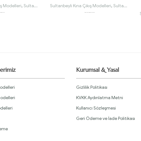
ış Modelleri
,
Sultanbeyli Kınalık Modelleri
Sultanbeyli Kına Çıkış Modelleri
,
Sultanbeyli Kınalık Modelleri
i Portatif Etek Bordo Kınalık
Portatif Kol Güpürlü Pilise Portatif Piliseli Etek Zümrüt Yeşili Kınalık
erimiz
Kurumsal & Yasal
odelleri
Gizlilik Politikası
odelleri
KVKK Aydınlatma Metni
delleri
Kullanıcı Sözleşmesi
Geri Ödeme ve İade Politikası
leme