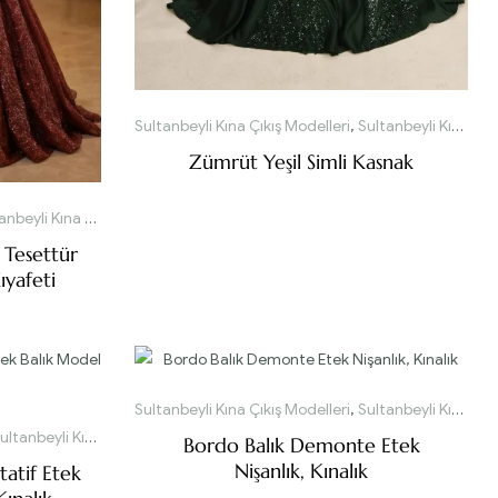
Sultanbeyli Kına Çıkış Modelleri
,
Sultanbeyli Kınalık Modelleri
Zümrüt Yeşil Simli Kasnak
yli Kına Çıkış Modelleri
 Tesettür
ıyafeti
Sultanbeyli Kına Çıkış Modelleri
,
Sultanbeyli Kınalık Modelleri
ltanbeyli Kınalık Modelleri
Bordo Balık Demonte Etek
Nişanlık, Kınalık
tatif Etek