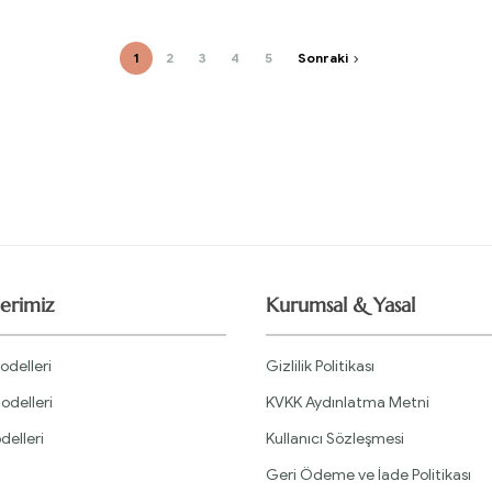
1
2
3
4
5
Sonraki
erimiz
Kurumsal & Yasal
odelleri
Gizlilik Politikası
odelleri
KVKK Aydınlatma Metni
delleri
Kullanıcı Sözleşmesi
Geri Ödeme ve İade Politikası