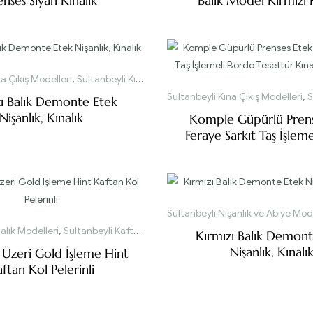
enses Siyah Kınalık
Balık Model Kırmızı K
a Çıkış Modelleri
,
Sultanbeyli Kınalık Modelleri
Sultanbeyli Kına Çıkış Modelleri
,
Su
zı Balık Demonte Etek
Nişanlık, Kınalık
Komple Güpürlü Prens
Feraye Sarkıt Taş İşlem
Tesettür Kınalık, Kın
Sultanbeyli Nişanlık ve Abiye Mode
alık Modelleri
,
Sultanbeyli Kaftan ve Bindallı Modelleri
Kırmızı Balık Demont
Nişanlık, Kınalı
 Üzeri Gold İşleme Hint
ftan Kol Pelerinli