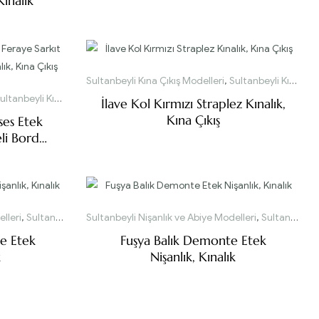
ınalık
Sultanbeyli Kına Çıkış Modelleri
,
Sultanbeyli Kınalık Modelleri
ltanbeyli Kınalık Modelleri
İlave Kol Kırmızı Straplez Kınalık,
Kına Çıkış
es Etek
eli Bordo
a Çıkış
lleri
,
Sultanbeyli Tesettür Nişanlık Modelleri
Sultanbeyli Nişanlık ve Abiye Modelleri
,
Sultanbeyli Tesettür Nişanlık Modelleri
e Etek
Fuşya Balık Demonte Etek
k
Nişanlık, Kınalık