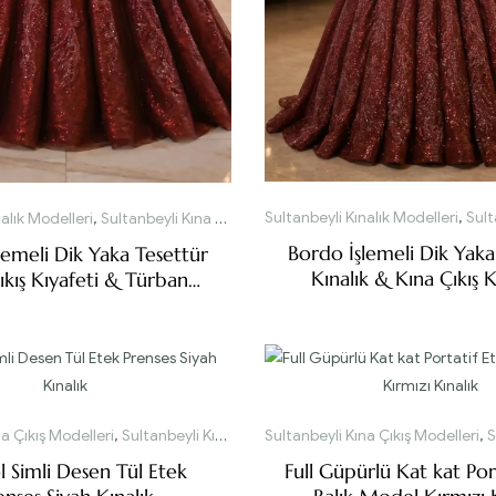
Sultanbeyli Kınalık Modelleri
,
Sultanbe
alık Modelleri
,
Sultanbeyli Kına Çıkış Modelleri
Bordo İşlemeli Dik Yaka
lemeli Dik Yaka Tesettür
Kınalık & Kına Çıkış K
ıkış Kıyafeti & Türban
Tasarımı
a Çıkış Modelleri
,
Sultanbeyli Kınalık Modelleri
Sultanbeyli Kına Çıkış Modelleri
,
Su
l Simli Desen Tül Etek
Full Güpürlü Kat kat Por