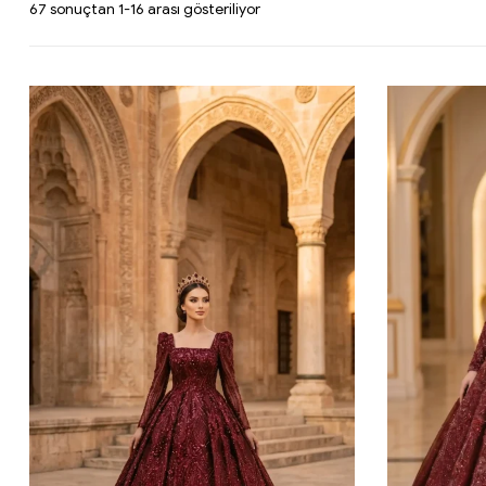
En
67 sonuçtan 1-16 arası gösteriliyor
yeniye
göre
sıralandı