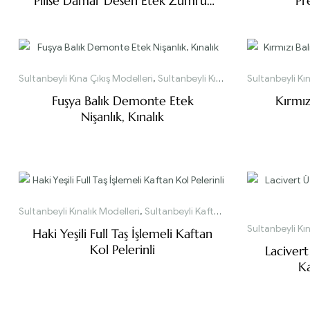
Pilise Damar Desen Etek Zümrüt
Pr
Yeşili Kınalık
Sultanbeyli Kına Çıkış Modelleri
,
Sultanbeyli Kınalık Modelleri
Sultanbeyli Kın
Fuşya Balık Demonte Etek
Kırmı
Nişanlık, Kınalık
Sultanbeyli Kınalık Modelleri
,
Sultanbeyli Kaftan ve Bindallı Modelleri
Sultanbeyli Kın
Haki Yeşili Full Taş İşlemeli Kaftan
Kol Pelerinli
Lacivert
Ka