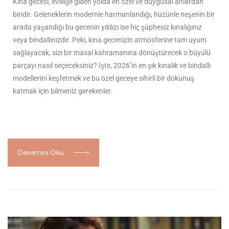
Kına gecesi, evliliğe giden yolda en özel ve duygusal anlardan
biridir. Geleneklerin modernle harmanlandığı, hüzünle neşenin bir
arada yaşandığı bu gecenin yıldızı ise hiç şüphesiz kınalığınız
veya bindallınızdır. Peki, kına gecenizin atmosferine tam uyum
sağlayacak, sizi bir masal kahramanına dönüştürecek o büyülü
parçayı nasıl seçeceksiniz? İşte, 2026’in en şık kınalık ve bindallı
modellerini keşfetmek ve bu özel geceye sihirli bir dokunuş
katmak için bilmeniz gerekenler.
Devamını Oku