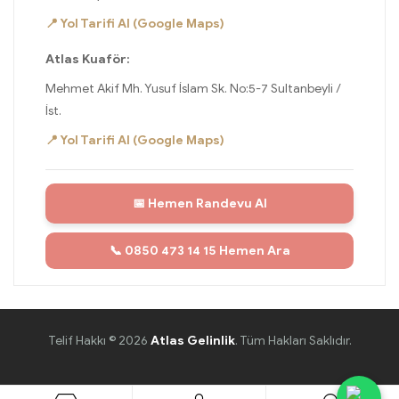
📍 Yol Tarifi Al (Google Maps)
Atlas Kuaför:
Mehmet Akif Mh. Yusuf İslam Sk. No:5-7 Sultanbeyli /
İst.
📍 Yol Tarifi Al (Google Maps)
📅 Hemen Randevu Al
📞 0850 473 14 15 Hemen Ara
Telif Hakkı © 2026
Atlas Gelinlik
. Tüm Hakları Saklıdır.