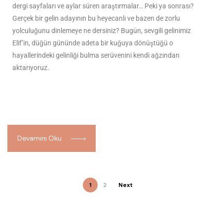
dergi sayfaları ve aylar süren araştırmalar… Peki ya sonrası?
Gerçek bir gelin adayının bu heyecanlı ve bazen de zorlu
yolculuğunu dinlemeye ne dersiniz? Bugün, sevgili gelinimiz
Elif’in, düğün gününde adeta bir kuğuya dönüştüğü o
hayallerindeki gelinliği bulma serüvenini kendi ağzından
aktarıyoruz.
Devamını Oku
1
2
Next