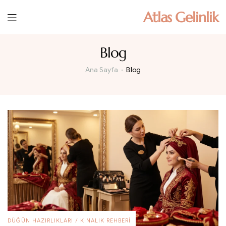
Atlas Gelinlik
Blog
Ana Sayfa
Blog
DÜĞÜN HAZIRLIKLARI
/
KINALIK REHBERI