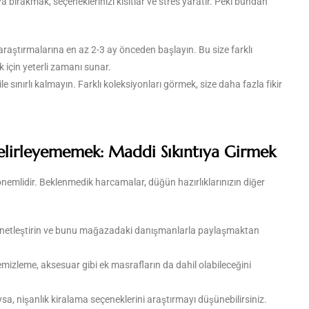
a bırakmak, seçeneklerinizi kısıtlar ve stres yaratır. Peki bundan
k araştırmalarına en az 2-3 ay önceden başlayın. Bu size farklı
 için yeterli zamanı sunar.
e sınırlı kalmayın. Farklı koleksiyonları görmek, size daha fazla fikir
elirleyememek: Maddi Sıkıntıya Girmek
 önemlidir. Beklenmedik harcamalar, düğün hazırlıklarınızın diğer
 netleştirin ve bunu mağazadaki danışmanlarla paylaşmaktan
temizleme, aksesuar gibi ek masrafların da dahil olabileceğini
ysa, nişanlık kiralama seçeneklerini araştırmayı düşünebilirsiniz.