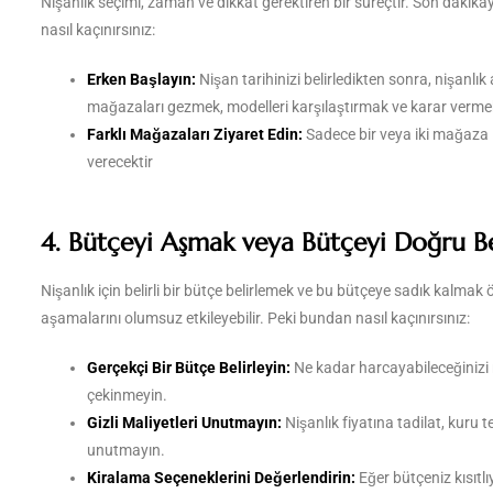
Nişanlık seçimi, zaman ve dikkat gerektiren bir süreçtir. Son dakikay
nasıl kaçınırsınız:
Erken Başlayın:
Nişan tarihinizi belirledikten sonra, nişanlı
mağazaları gezmek, modelleri karşılaştırmak ve karar vermek
Farklı Mağazaları Ziyaret Edin:
Sadece bir veya iki mağaza il
verecektir
4. Bütçeyi Aşmak veya Bütçeyi Doğru B
Nişanlık için belirli bir bütçe belirlemek ve bu bütçeye sadık kalmak
aşamalarını olumsuz etkileyebilir. Peki bundan nasıl kaçınırsınız:
Gerçekçi Bir Bütçe Belirleyin:
Ne kadar harcayabileceğinizi
çekinmeyin.
Gizli Maliyetleri Unutmayın:
Nişanlık fiyatına tadilat, kuru 
unutmayın.
Kiralama Seçeneklerini Değerlendirin:
Eğer bütçeniz kısıtlı