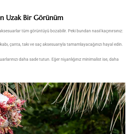
ten Uzak Bir Görünüm
 aksesuarlar tüm görüntüyü bozabilir. Peki bundan nasıl kaçınırsınız:
kabı, çanta, takı ve saç aksesuarıyla tamamlayacağınızı hayal edin.
suarlarınızı daha sade tutun. Eğer nişanlığınız minimalist ise, daha