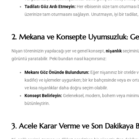
Tadilatı Göz Ardı Etmeyin:
Her elbisenin size tam oturması b
üzerinize tam oturmasını sağlayın. Unutmayın, iyi bir tadilat, n
2. Mekana ve Konsepte Uyumsuzluk: G
Nişan töreninizin yapılacağı yer ve genel konsept,
nişanlık
seçiminiz
görüntü yaratabilir. Peki bundan nasıl kaçınırsınız:
Mekanı Göz Önünde Bulundurun:
Eğer nişanınız bir otelde 
kadife) ve işlemeler uygunken; bir kır bahçesinde veya ev ort
ve kısa nişanlıklar daha doğru seçim olabilir.
Konsept Belirleyin:
Geleneksel, modern, bohem veya minimalis
bütünleştirin.
3. Acele Karar Verme ve Son Dakikaya Bı