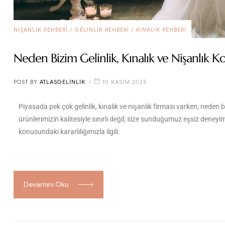
NIŞANLIK REHBERI
/
GELINLIK REHBERI
/
KINALIK REHBERI
Neden Bizim Gelinlik, Kınalık ve Nişanlık K
POST BY
ATLASGELINLIK
10 KASIM 2025
Piyasada pek çok gelinlik, kınalık ve nişanlık firması varken, neden
ürünlerimizin kalitesiyle sınırlı değil; size sunduğumuz eşsiz deney
konusundaki kararlılığımızla ilgili.
Devamını Oku