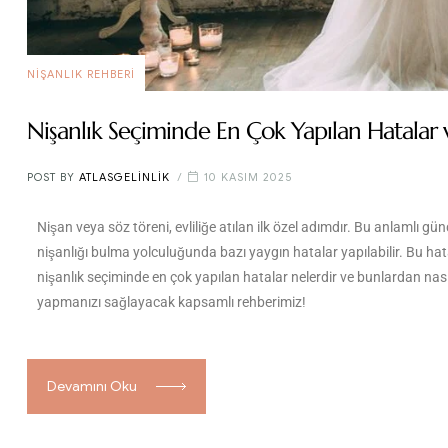
NIŞANLIK REHBERI
Nişanlık Seçiminde En Çok Yapılan Hatalar v
POST BY
ATLASGELINLIK
10 KASIM 2025
Nişan veya söz töreni, evliliğe atılan ilk özel adımdır. Bu anlamlı g
nişanlığı bulma yolculuğunda bazı yaygın hatalar yapılabilir. Bu hata
nişanlık seçiminde en çok yapılan hatalar nelerdir ve bunlardan nası
yapmanızı sağlayacak kapsamlı rehberimiz!
Devamını Oku