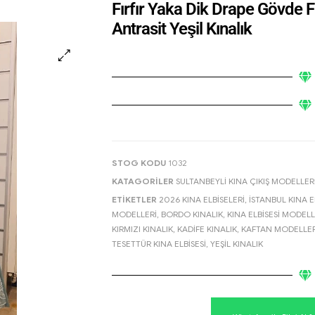
Fırfır Yaka Dik Drape Gövde Fu
Antrasit Yeşil Kınalık
🔍
STOG KODU
1032
KATAGORILER
SULTANBEYLI KINA ÇIKIŞ MODELLER
ETIKETLER
2026 KINA ELBISELERI
,
İSTANBUL KINA E
MODELLERI
,
BORDO KINALIK
,
KINA ELBISESI MODELL
KIRMIZI KINALIK
,
KADIFE KINALIK
,
KAFTAN MODELLER
TESETTÜR KINA ELBISESI
,
YEŞIL KINALIK