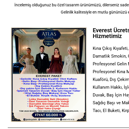
İncelemiş olduğunuz bu özel tasarım ürünümüzü, dilerseniz sadece k
Gelinlik kalitesiyle en mutlu gününüzü
Everest Ücret
Hizmetimiz
Kına Çıkış Kıyafeti,
Damatlık Smokin, G
Profesyonel Gelin 
Profesyonel Kına M
Kuaförü, Dış Çekim 
Kullanım Hakkı, İş
Duvak, Baş İçin Hay
Sağdıç Başı ve Mak
Tacı, El Buketi, Ki