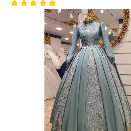
Gövde
Full
Güpürlü
Pilise
Etek
Antrasit
Yeşil
Kınalık