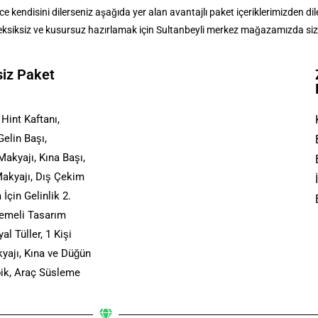
endisini dilerseniz aşağıda yer alan avantajlı paket içeriklerimizden diledi
 eksiksiz ve kusursuz hazırlamak için Sultanbeyli merkez mağazamızda sizl
siz Paket
 Hint Kaftanı,
elin Başı,
Makyajı, Kına Başı,
akyajı, Dış Çekim
İçin Gelinlik 2.
lemeli Tasarım
al Tüller, 1 Kişi
yajı, Kına ve Düğün
rpik, Araç Süsleme