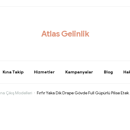
Atlas Gelinlik
Kına Takip
Hizmetler
Kampanyalar
Blog
Ha
ına Çıkış Modelleri
Fırfır Yaka Dik Drape Gövde Full Güpürlü Pilise Etek A