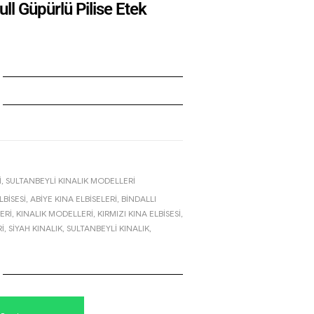
ll Güpürlü Pilise Etek
I
,
SULTANBEYLI KINALIK MODELLERI
LBISESI
,
ABIYE KINA ELBISELERI
,
BINDALLI
ERI
,
KINALIK MODELLERI
,
KIRMIZI KINA ELBISESI
,
I
,
SIYAH KINALIK
,
SULTANBEYLI KINALIK
,