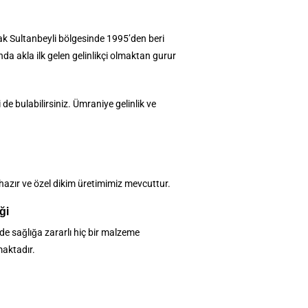
larak Sultanbeyli bölgesinde 1995’den beri
ında akla ilk gelen gelinlikçi olmaktan gurur
i de bulabilirsiniz. Ümraniye gelinlik ve
hazır ve özel dikim üretimimiz mevcuttur.
ği
de sağlığa zararlı hiç bir malzeme
aktadır.