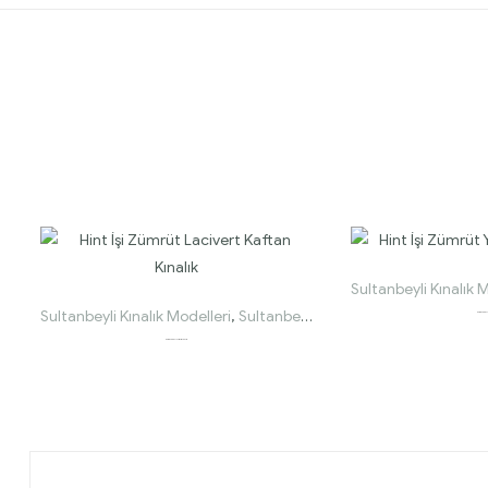
Sultanbeyli Kınalık 
Sultanbeyli Kınalık Modelleri
,
Sultanbeyli Kaftan ve Bindallı Modelleri
Hint İşi Zümrüt Yeşi
Hint İşi Zümrüt Lacivert Kaftan Kınalık