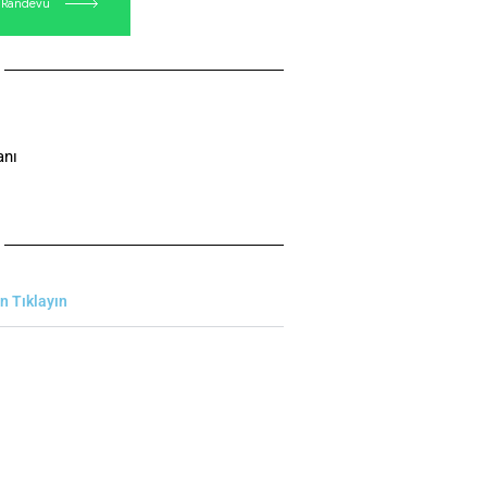
& Randevu
anı
in Tıklayın