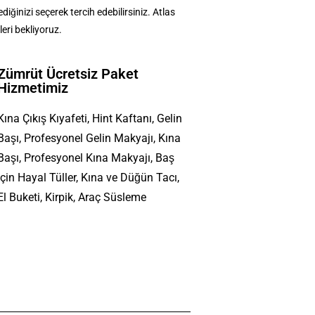
ğinizi seçerek tercih edebilirsiniz. Atlas
eri bekliyoruz.
Zümrüt Ücretsiz Paket
Hizmetimiz
Kına Çıkış Kıyafeti, Hint Kaftanı, Gelin
Başı, Profesyonel Gelin Makyajı, Kına
Başı, Profesyonel Kına Makyajı, Baş
İçin Hayal Tüller, Kına ve Düğün Tacı,
El Buketi, Kirpik, Araç Süsleme