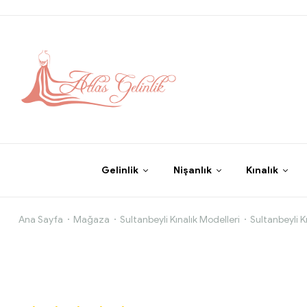
Gelinlik
Nişanlık
Kınalık
Fırfır
Ana Sayfa
Mağaza
Sultanbeyli Kınalık Modelleri
Sultanbeyli K
Yaka
Dik
Drape