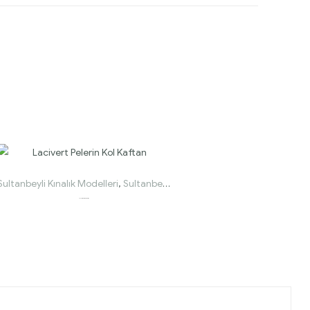
Sultanbeyli Kınalık Modelleri
,
Sultanbeyli Kaftan ve Bindallı Modelleri
Lacivert Pelerin Kol Kaftan