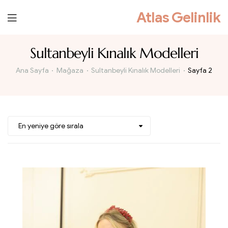
Atlas Gelinlik
Menu
Sultanbeyli Kınalık Modelleri
Ana Sayfa
Mağaza
Sultanbeyli Kınalık Modelleri
Sayfa 2