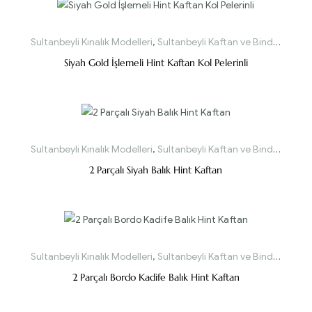
Sultanbeyli Kınalık Modelleri
,
Sultanbeyli Kaftan ve Bindallı Modelleri
Siyah Gold İşlemeli Hint Kaftan Kol Pelerinli
Sultanbeyli Kınalık Modelleri
,
Sultanbeyli Kaftan ve Bindallı Modelleri
2 Parçalı Siyah Balık Hint Kaftan
Sultanbeyli Kınalık Modelleri
,
Sultanbeyli Kaftan ve Bindallı Modelleri
2 Parçalı Bordo Kadife Balık Hint Kaftan