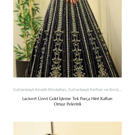
Sultanbeyli Kınalık Modelleri
,
Sultanbeyli Kaftan ve Bindallı Modelleri
Lacivert Üzeri Gold İşleme Tek Parça Hint Kaftan
Omuz Pelerinli