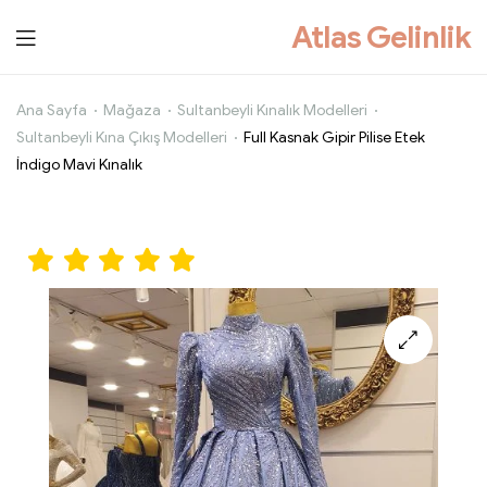
Atlas Gelinlik
Full
Ana Sayfa
Mağaza
Sultanbeyli Kınalık Modelleri
Sultanbeyli Kına Çıkış Modelleri
Full Kasnak Gipir Pilise Etek
Kasnak
İndigo Mavi Kınalık
Gipir
Pilise
Etek
İndigo
Mavi
Kınalık
🔍