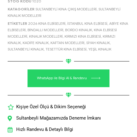
STOG KODU
1020
KATAGORILER
SULTANBEYLI KINA ÇIKIŞ MODELLERI
,
SULTANBEYLI
KINALIK MODELLERI
ETIKETLER
2026 KINA ELBISELERI
,
İSTANBUL KINA ELBISESI
,
ABIYE KINA
ELBISELERI
,
BINDALLI MODELLERI
,
BORDO KINALIK
,
KINA ELBISESI
MODELLERI
,
KINALIK MODELLERI
,
KIRMIZI KINA ELBISESI
,
KIRMIZI
KINALIK
,
KADIFE KINALIK
,
KAFTAN MODELLERI
,
SIYAH KINALIK
,
SULTANBEYLI KINALIK
,
TESETTÜR KINA ELBISESI
,
YEŞIL KINALIK
WhatsApp ile Bilgi Al & Randevu
Kişiye Özel Ölçü & Dikim Seçeneği
Sultanbeyli Mağazamızda Deneme İmkanı
Hızlı Randevu & Detaylı Bilgi