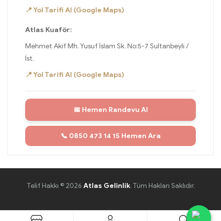
📍 Yol Tarifi Al (Google Maps)
Atlas Kuaför:
Mehmet Akif Mh. Yusuf İslam Sk. No:5-7 Sultanbeyli /
İst.
📍 Yol Tarifi Al (Google Maps)
📅 Hemen Randevu Al
📞 0850 473 14 15 Hemen Ara
Telif Hakkı © 2026
Atlas Gelinlik
. Tüm Hakları Saklıdır.