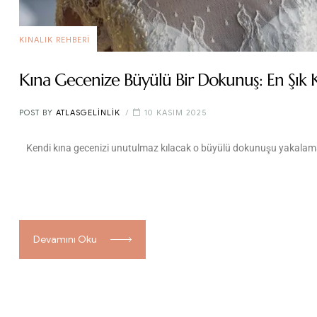
KINALIK REHBERI
Kına Gecenize Büyülü Bir Dokunuş: En Şık Kı
POST BY
ATLASGELINLIK
10 KASIM 2025
Kendi kına gecenizi unutulmaz kılacak o büyülü dokunuşu yakalama
Devamını Oku