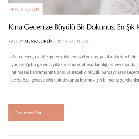
KINALIK REHBERI
Kına Gecenize Büyülü Bir Dokunuş: En Şık Kı
POST BY
ATLASGELINLIK
10 KASIM 2025
Kına gecesi, evliliğe giden yolda en özel ve duygusal anlardan biri
yaşandığı bu gecenin yıldızı ise hiç şüphesiz kınalığınız veya bindal
bir masal kahramanına dönüştürecek o büyülü parçayı nasıl seçeceksi
ve bu özel geceye sihirli bir dokunuş katmak için bilmeniz gerekenler
Devamını Oku