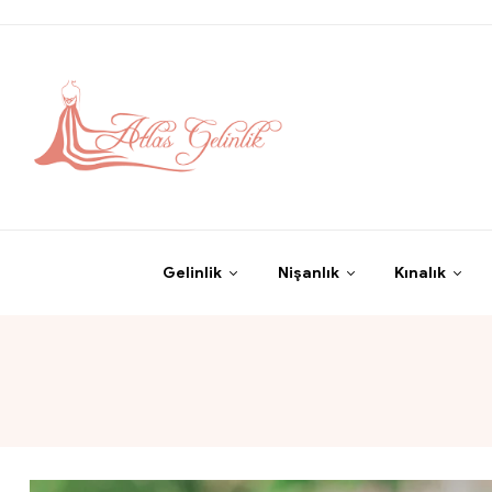
Gelinlik
Nişanlık
Kınalık