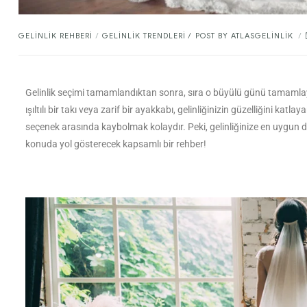
GELINLIK REHBERI
/
GELINLIK TRENDLERI
POST BY
ATLASGELINLIK
Gelinlik seçimi tamamlandıktan sonra, sıra o büyülü günü tamamlayac
ışıltılı bir takı veya zarif bir ayakkabı, gelinliğinizin güzelliğini k
seçenek arasında kaybolmak kolaydır. Peki, gelinliğinize en uygun du
konuda yol gösterecek kapsamlı bir rehber!