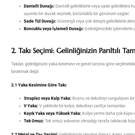
Dantelli Duvağı:
Dantelli gelinliklerle veya sade gelinliklere h
uyumlu bir duvak seçmek, bütünlüklü bir görünüm sağlar.
Sade Tül Duvağı:
Gösterişli veya çok detaylı gelinliklerle denge
Boncuklu veya İşlemeli Duvağı:
Gelinliğinizdeki işlemelerle 
2. Takı Seçimi: Gelinliğinizin Parıltılı Ta
Takılar, gelinliğinizin yaka kesimine ve genel tarzına göre seçilmelid
bırakmak değil.
2.1 Yaka Kesimine Göre Takı:
Straplez veya Kalp Yaka:
Boynu ve dekolteyi vurgulayan bir k
V Yaka:
V şeklinde bir kolye, dekolteyi zarifçe tamamlar.
Kayık Yaka veya Yüksek Yaka:
Kolye yerine daha çok küpe ve
Tek Omuz:
Tek omuz askısının olmadığı tarafa takılacak büyük
2.2 Metal ve Taş Seçimi:
Gelinliğinizin rengine (beyaz, krem, şamp