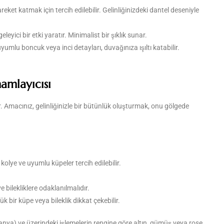
areket katmak için tercih edilebilir. Gelinliğinizdeki dantel deseniyle
leyici bir etki yaratır. Minimalist bir şıklık sunar.
uyumlu boncuk veya inci detayları, duvağınıza ışıltı katabilir.
mamlayıcısı
ir. Amacınız, gelinliğinizle bir bütünlük oluşturmak, onu gölgede
olye ve uyumlu küpeler tercih edilebilir.
 bilekliklere odaklanılmalıdır.
 bir küpe veya bileklik dikkat çekebilir.
anya) ve üzerindeki işlemelerin rengine göre altın, gümüş veya rose