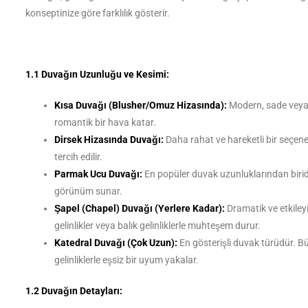
konseptinize göre farklılık gösterir.
1.1 Duvağın Uzunluğu ve Kesimi:
Kısa Duvağı (Blusher/Omuz Hizasında):
Modern, sade veya v
romantik bir hava katar.
Dirsek Hizasında Duvağı:
Daha rahat ve hareketli bir seçenek
tercih edilir.
Parmak Ucu Duvağı:
En popüler duvak uzunluklarından biridi
görünüm sunar.
Şapel (Chapel) Duvağı (Yerlere Kadar):
Dramatik ve etkiley
gelinlikler veya balık gelinliklerle muhteşem durur.
Katedral Duvağı (Çok Uzun):
En gösterişli duvak türüdür. B
gelinliklerle eşsiz bir uyum yakalar.
1.2 Duvağın Detayları: