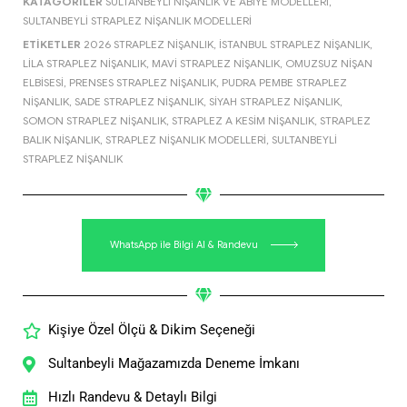
KATAGORILER
SULTANBEYLI NIŞANLIK VE ABIYE MODELLERI
,
SULTANBEYLI STRAPLEZ NIŞANLIK MODELLERI
ETIKETLER
2026 STRAPLEZ NIŞANLIK
,
İSTANBUL STRAPLEZ NIŞANLIK
,
LILA STRAPLEZ NIŞANLIK
,
MAVI STRAPLEZ NIŞANLIK
,
OMUZSUZ NIŞAN
ELBISESI
,
PRENSES STRAPLEZ NIŞANLIK
,
PUDRA PEMBE STRAPLEZ
NIŞANLIK
,
SADE STRAPLEZ NIŞANLIK
,
SIYAH STRAPLEZ NIŞANLIK
,
SOMON STRAPLEZ NIŞANLIK
,
STRAPLEZ A KESIM NIŞANLIK
,
STRAPLEZ
BALIK NIŞANLIK
,
STRAPLEZ NIŞANLIK MODELLERI
,
SULTANBEYLI
STRAPLEZ NIŞANLIK
WhatsApp ile Bilgi Al & Randevu
Kişiye Özel Ölçü & Dikim Seçeneği
Sultanbeyli Mağazamızda Deneme İmkanı
Hızlı Randevu & Detaylı Bilgi