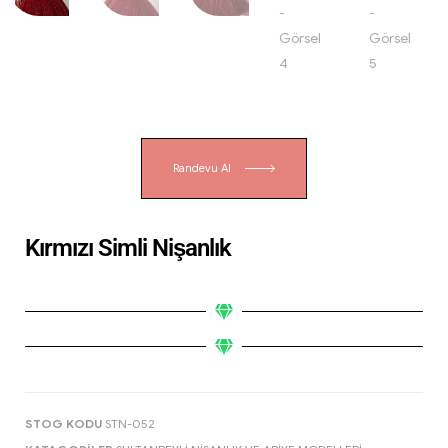
Randevu Al
Kırmızı Simli Nişanlık
STOG KODU
STN-052