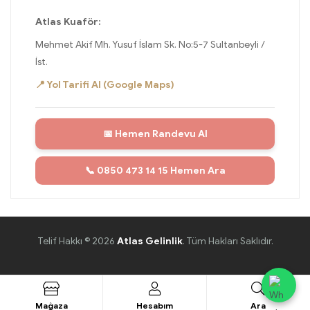
Atlas Kuaför:
Mehmet Akif Mh. Yusuf İslam Sk. No:5-7 Sultanbeyli /
İst.
📍 Yol Tarifi Al (Google Maps)
📅 Hemen Randevu Al
📞 0850 473 14 15 Hemen Ara
Telif Hakkı © 2026
Atlas Gelinlik
. Tüm Hakları Saklıdır.
Mağaza
Hesabım
Ara