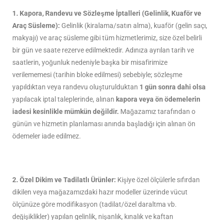
1. Kapora, Randevu ve Sözleşme İptalleri (Gelinlik, Kuaför ve
Araç Süsleme):
Gelinlik (kiralama/satın alma), kuaför (gelin saçı,
makyajı) ve araç süsleme gibi tüm hizmetlerimiz, size özel belirli
bir gün ve saate rezerve edilmektedir. Adınıza ayrılan tarih ve
saatlerin, yoğunluk nedeniyle başka bir misafirimize
verilememesi (tarihin bloke edilmesi) sebebiyle; sözleşme
yapıldıktan veya randevu oluşturulduktan
1 gün sonra dahi olsa
yapılacak iptal taleplerinde, alınan
kapora veya ön ödemelerin
iadesi kesinlikle mümkün değildir.
Mağazamız tarafından o
günün ve hizmetin planlaması anında başladığı için alınan ön
ödemeler iade edilmez.
2. Özel Dikim ve Tadilatlı Ürünler:
Kişiye özel ölçülerle sıfırdan
dikilen veya mağazamızdaki hazır modeller üzerinde vücut
ölçünüze göre modifikasyon (tadilat/özel daraltma vb.
değişiklikler) yapılan gelinlik, nişanlık, kınalık ve kaftan